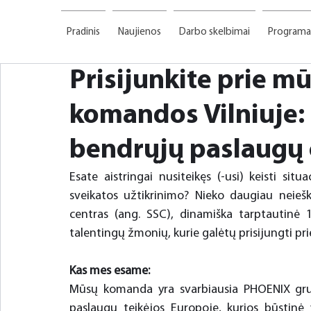
Pradinis
Naujienos
Darbo skelbimai
Programa
Prisijunkite prie m
komandos Vilniuje
bendrųjų paslaugų 
Esate aistringai nusiteikęs (-usi) keisti situa
sveikatos užtikrinimo? Nieko daugiau neie
centras (ang. SSC), dinamiška tarptautinė 1
talentingų žmonių, kurie galėtų prisijungti pr
Kas mes esame:
Mūsų komanda yra svarbiausia PHOENIX grupės
paslaugų teikėjos Europoje, kurios būstinė y