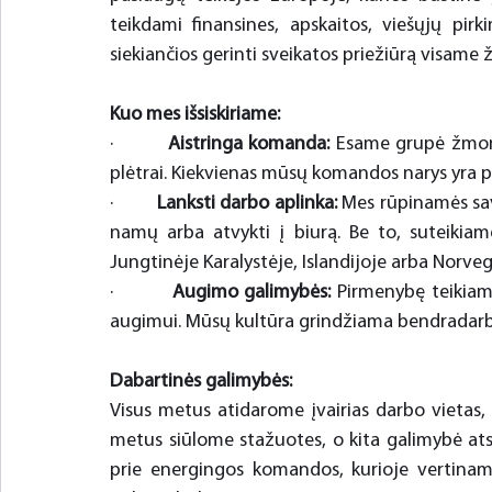
teikdami finansines, apskaitos, viešųjų pirk
siekiančios gerinti sveikatos priežiūrą visame
Kuo mes išsiskiriame:
·         
Aistringa komanda:
 Esame grupė žmonių
plėtrai. Kiekvienas mūsų komandos narys yra pa
·         
Lanksti darbo aplinka:
 Mes rūpinamės sav
namų arba atvykti į biurą. Be to, suteikiam
Jungtinėje Karalystėje, Islandijoje arba Norveg
·         
Augimo galimybės:
 Pirmenybę teikia
augimui. Mūsų kultūra grindžiama bendradarbi
Dabartinės galimybės:
Visus metus atidarome įvairias darbo vietas, d
metus siūlome stažuotes, o kita galimybė atsir
prie energingos komandos, kurioje vertinamo