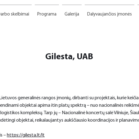
arbo skelbimai
Programa
Galerija
Dalyvaujančios įmonės
Gilesta, UAB
Lietuvos generalinės rangos įmonių, dirbanti su projektais, kurie keičia
vendinami objektai apima itin platų spektrą – nuo nacionalinės reikšmės 
ogistikos kompleksų. Tarp jų – Nacionalinė koncertų salė Vilniuje, Šiauli
ai sudėtingi objektai, reikalaujantys aukščiausio koordinacijos ir planavim
s – 
https://gilesta.lt/lt