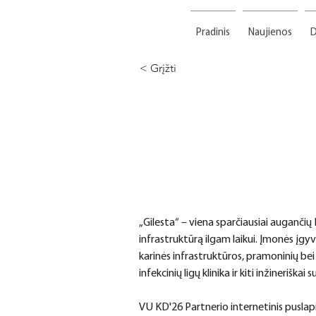
Pradinis
Naujienos
D
< Grįžti
„Gilesta“ – viena sparčiausiai augančių 
infrastruktūrą ilgam laikui. Įmonės įgy
karinės infrastruktūros, pramoninių bei l
infekcinių ligų klinika ir kiti inžinerišk
VU KD'26 Partnerio internetinis puslapi