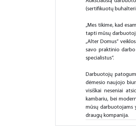
Aukščiausią darbuoto
(sertifikuotų buhalter
„Mes tikime, kad esame
tapti mūsų darbuotoj
„Alter Domus“ veiklos 
savo praktinio darbo 
specialistus“.
Darbuotojų patogumas
dėmesio naujojo biuro
visiškai neseniai ats
kambariu, bei moderni
mūsų darbuotojams yra
draugų kompanija.