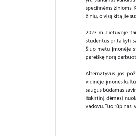
yra skiriamas kandida
specifinėms žinioms. 
žinių, o visą kitą jie
2023 m. Lietuvoje ta
studentus pritaikyti s
Šiuo metu įmonėje st
pareiškę norą darbuoti
Alternatyvus jos poži
vidinėje įmonės kultū
saugus būdamas savimi
išskirtinį dėmesį nuol
vadovų. Tuo rūpinasi 