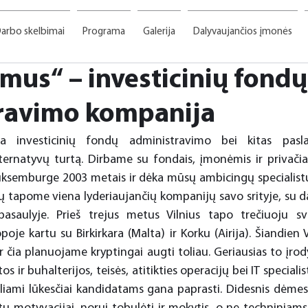
arbo skelbimai
Programa
Galerija
Dalyvaujančios įmonės
mus“ – investicinių fondų
ravimo kompanija
a investicinių fondų administravimo bei kitas pasla
ternatyvų turtą. Dirbame su fondais, įmonėmis ir privačiais
uksemburge 2003 metais ir dėka mūsų ambicingų specialist
 tapome viena lyderiaujančių kompanijų savo srityje, su d
saulyje. Prieš trejus metus Vilnius tapo trečiuoju sva
oje kartu su Birkirkara (Malta) ir Korku (Airija). Šiandien V
ir čia planuojame kryptingai augti toliau. Geriausias to įro
s ir buhalterijos, teisės, atitikties operacijų bei IT specialis
liami lūkesčiai kandidatams gana paprasti. Didesnis dėmes