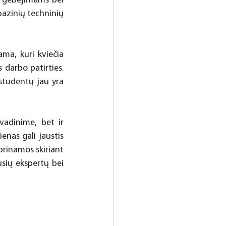
s gebėjimams bei 
azinių techninių 
a, kuri kviečia 
 darbo patirties. 
tudentų jau yra 
vadinime, bet ir 
nas gali jaustis 
rinamos skiriant 
sių ekspertų bei 