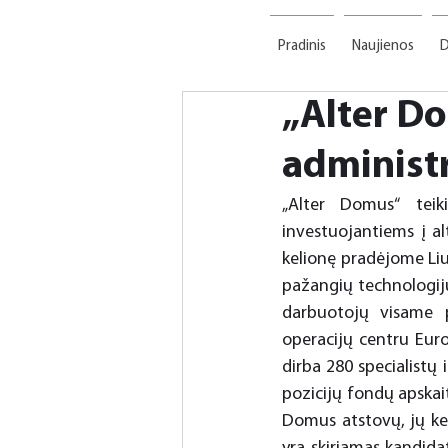
Pradinis
Naujienos
D
„Alter Do
administ
„Alter Domus“ teiki
investuojantiems į al
kelionę pradėjome Li
pažangių technologijų
darbuotojų visame pa
operacijų centru Europ
dirba 280 specialistų 
pozicijų fondų apskaito
Domus atstovų, jų ke