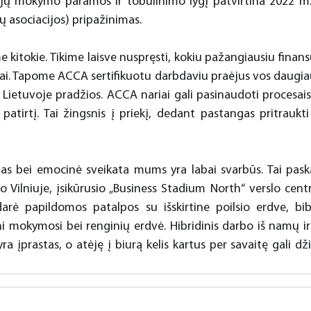
jų mokymo paramos ir tobulinimo lygį patvirtina 2022 m.
ių asociacijos) pripažinimas.
 kitokie. Tikime laisve nuspręsti, kokiu pažangiausiu finansų
ai. Tapome ACCA sertifikuotu darbdaviu praėjus vos daugia
Lietuvoje pradžios. ACCA nariai gali pasinaudoti procesais, s
patirtį. Tai žingsnis į priekį, dedant pastangas pritraukti 
 bei emocinė sveikata mums yra labai svarbūs. Tai paskat
 Vilniuje, įsikūrusio „Business Stadium North“ verslo centr
idarė papildomos patalpos su išskirtine poilsio erdve, bib
 mokymosi bei renginių erdvė. Hibridinis darbo iš namų ir 
 įprastas, o atėję į biurą kelis kartus per savaitę gali dži