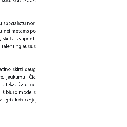
 suteiktas ACCA 
 specialistu nori 
u nei metams po 
kirtais stiprinti 
talentingiausius 
ino skirti daug 
e, jaukumui. Čia 
lioteka, žaidimų 
iš biuro modelis 
augtis keturkojų 