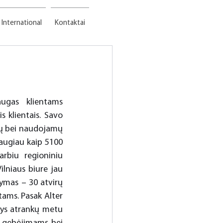
International
Kontaktai
ugas klientams 
 klientais. Savo 
ų bei naudojamų 
augiau kaip 5100 
rbiu regioniniu 
ilniaus biure jau 
dymas – 30 atvirų 
tams. Pasak Alter 
ys atrankų metu 