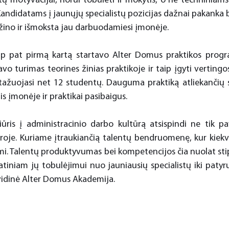
tų motyvacijai, norui tobulėti ir mokytis, o ne techniniam
Kandidatams į jaunųjų specialistų pozicijas dažnai pakanka b
 sužino ir išmoksta jau darbuodamiesi įmonėje.
ip pat pirmą kartą startavo Alter Domus praktikos program
avo turimas teorines žinias praktikoje ir taip įgyti vertingos
ažuojasi net 12 studentų. Dauguma praktiką atliekančių s
s įmonėje ir praktikai pasibaigus.
ūris į administracinio darbo kultūrą atsispindi ne tik pa
roje. Kuriame įtraukiančią talentų bendruomenę, kur kiekvie
. Talentų produktyvumas bei kompetencijos čia nuolat stip
atiniam jų tobulėjimui nuo jauniausių specialistų iki patyru
vidinė Alter Domus Akademija.