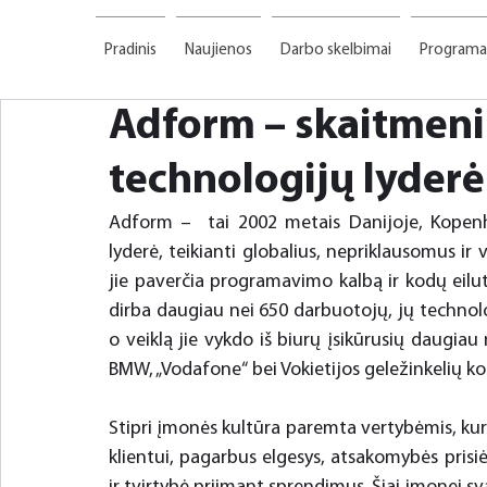
Pradinis
Naujienos
Darbo skelbimai
Programa
Adform – skaitmeni
technologijų lyderė
Adform –  tai 2002 metais Danijoje, Kopenh
lyderė, teikianti globalius, nepriklausomus ir
jie paverčia programavimo kalbą ir kodų eilut
dirba daugiau nei 650 darbuotojų, jų technolog
o veiklą jie vykdo iš biurų įsikūrusių daugiau 
BMW, „Vodafone“ bei Vokietijos geležinkelių 
Stipri įmonės kultūra paremta vertybėmis, kuri
klientui, pagarbus elgesys, atsakomybės pris