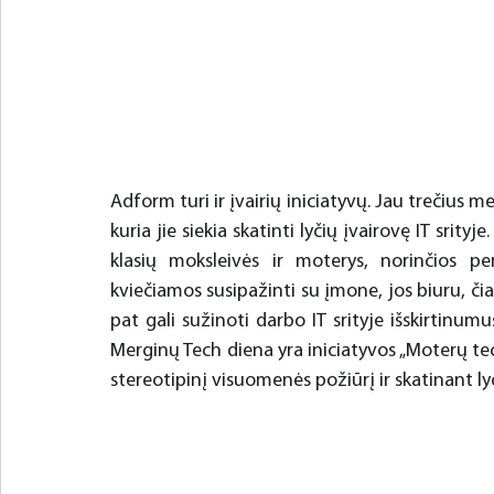
Adform turi ir įvairių iniciatyvų. Jau trečius m
kuria jie siekia skatinti lyčių įvairovę IT sri
klasių moksleivės ir moterys, norinčios per
kviečiamos susipažinti su įmone, jos biuru, čia d
pat gali sužinoti darbo IT srityje išskirtinum
Merginų Tech diena yra iniciatyvos „Moterų tech
stereotipinį visuomenės požiūrį ir skatinant lyč