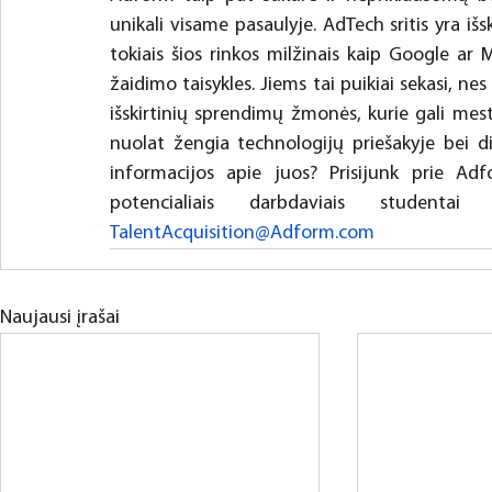
unikali visame pasaulyje. AdTech sritis yra iš
tokiais šios rinkos milžinais kaip Google ar M
žaidimo taisykles. Jiems tai puikiai sekasi, n
išskirtinių sprendimų žmonės, kurie gali mesti
nuolat žengia technologijų priešakyje bei di
informacijos apie juos? Prisijunk prie Adf
TalentAcquisition@Adform.com
Naujausi įrašai