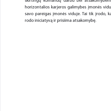
skirtingų komandų darbu bei atsakomybėmis. T
horizontalios karjeros galimybes įmonės vid
savo pareigas įmonės viduje. Tai tik įrodo, ka
rodo iniciatyvą ir prisiima atsakomybę.