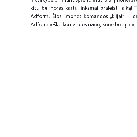
ir tvirtybė priimant sprendimus. Šiai įmonei s
kitu bei noras kartu linksmai praleisti laiką! 
Adform. Šios įmonės komandos „klijai“ – dra
Adform ieško komandos narių, kurie būtų inicia