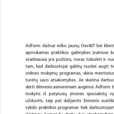
Adform dažnai ieško jaunų Dev&IT bei klientų
apmokamas praktikos galimybes įvairiose ko
svarbiausia yra požiūris, noras tobulėti ir n
tam, kad darbuotojai galėtų nuolat augti tiek
vidines mokymų programas, skiria mentorius,
turėtų savo atsakomybes. Jie skatina darbuot
skirti dėmesio asmeniniam augimui. Adform tiki, 
mokytis iš patyrusių įmonės specialistų vyk
užduotis, taip pat dalijantis žiniomis susit
vykdo praktikos programas tiek darbuotojams