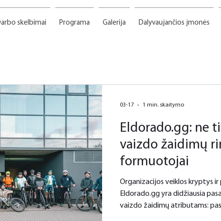
arbo skelbimai
Programa
Galerija
Dalyvaujančios įmonės
03-17
1 min. skaitymo
Eldorado.gg: ne tik
vaizdo žaidimų r
formuotojai
Organizacijos veiklos kryptys ir
Eldorado.gg yra didžiausia pasaulyje prekybos platforma
vaizdo žaidimų atributams: pas
papildymams, daiktams, lygio 