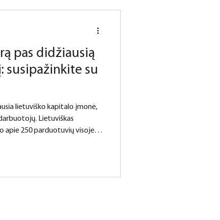
rą pas didžiausią
: susipažinkite su
 darbuotojų. Lietuviškas
o apie 250 parduotuvių visoje
o daugiau nei 400 tūkst. pirkėjų.
veiklos kryptis – kasdien savo
atrinktą prekių asortimentą už
ų, tarp kuri