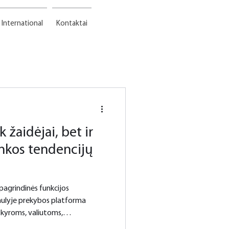
International
Kontaktai
 žaidėjai, bet ir
inkos tendencijų
 pagrindinės funkcijos
kyroms, valiutoms,
kėlimo paslaugoms ir dovanų