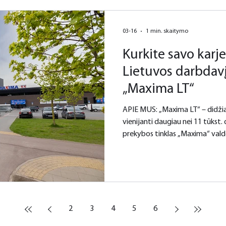
03-16
1 min. skaitymo
Kurkite savo karje
Lietuvos darbdavį
„Maxima LT“
APIE MUS: „Maxima LT“ – didžiausia lietuviško kapitalo įmonė,
vienijanti daugiau nei 11 tūkst.
prekybos tinklas „Maxima“ vald
Lietuvoje, kurias kasdien aplank
Pagrindinis „Maximos“ tikslas ir 
pirkėjams pasiūlyti kruopščiai 
palankią kainą. Esame didžiausias darbdavys Lietuvoje, kuriame
veikia 11 skirtingų departament
2
3
4
5
6