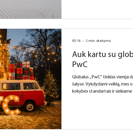
kortelėms. Mūsų tikslas – suteikti saugią ir patogią aplinką
pirkėjams ir pardavėjams. Eldor
mokėjimus, erdvę sandorių dial
Kruopščiai atrinkdami patikimu
konkurencingas kainas ir nu
03-16
2 min. skaitymo
Auk kartu su glob
PwC
Globalus „PwC“ tinklas vienija 
šalyse. Vykdydami veiklą, mes 
kokybės standartais ir siekiame
teikti pridėtinę vertę savo klientams. „PwC“ Lietuvoje
daugiau nei 30 metų, turime biur
Daugiau nei 200 mūsų specialist
apskaitos, konsultacijų ir teisi
Lietuvos bei tarptautinėms įm