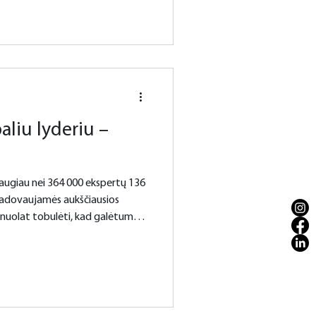
ado užtikrina skaidrius
ogui bei ginčų sprendimą.
s pardavėjus, užtikriname
aliu lyderiu –
daugiau nei 364 000 ekspertų 136
vadovaujamės aukščiausios
 nuolat tobulėti, kad galėtume
 veikia jau
us Vilniuje ir Klaipėdoje.
ų teikia audito, mokesčių,
nes paslaugas didžiausioms
onėms. Siekdami aukščiausi