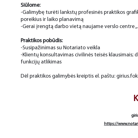
Siūlome:
-Galimybę turėti lankstų profesinės praktikos grafi
poreikius ir laiko planavimą
-Gerai įrengtą darbo vietą naujame verslo centre „J
Praktikos pobūdis:
-Susipažinimas su Notariato veikla
-Klientų konsultavimas civilinės teisės klausimais
funkcijų atlikimas
Dėl praktikos galimybės kreiptis el. paštu:
girius.fo
K
giri
https://www.notaru