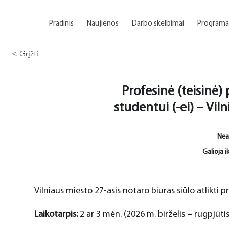
Pradinis
Naujienos
Darbo skelbimai
Programa
< Grįžti
Profesinė (teisinė) 
studentui (-ei) – Vil
Nea
Galioja ik
Vilniaus miesto 27-asis notaro biuras siūlo atlikti p
Laikotarpis:
2 ar 3 mėn. (2026 m. birželis – rugpjūtis