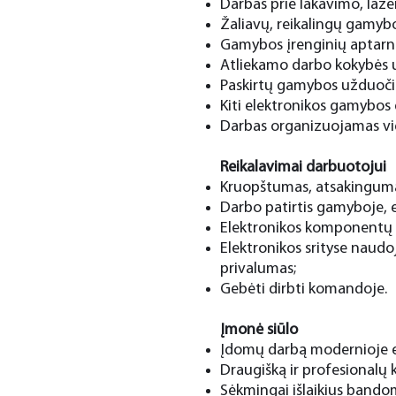
Darbas prie lakavimo, laze
Žaliavų, reikalingų gamybo
Gamybos įrenginių aptarna
Atliekamo darbo kokybės u
Paskirtų gamybos užduoči
Kiti elektronikos gamybos 
Darbas organizuojamas vie
Reikalavimai darbuotojui
Kruopštumas, atsakinguma
Darbo patirtis gamyboje, e
Elektronikos komponentų 
Elektronikos srityse naudo
privalumas;
Gebėti dirbti komandoje.
Įmonė siūlo
Įdomų darbą modernioje e
Draugišką ir profesionalų 
Sėkmingai išlaikius bandom