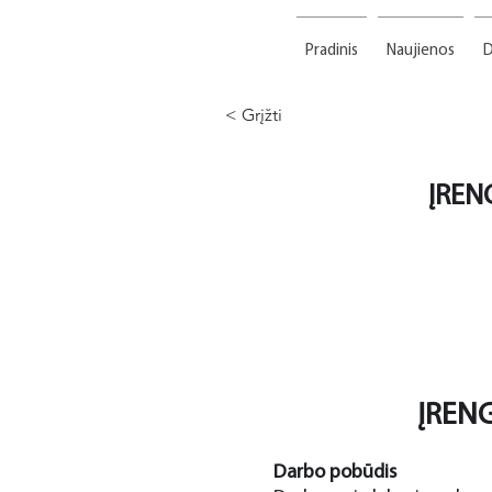
Pradinis
Naujienos
D
< Grįžti
ĮREN
ĮRENG
Darbo pobūdis